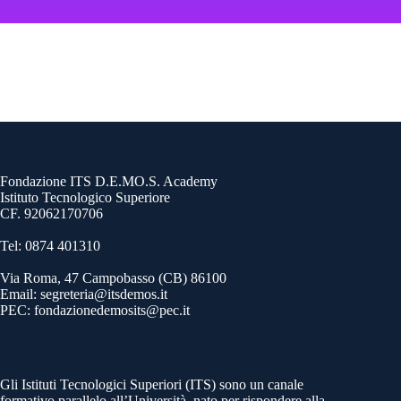
Fondazione ITS D.E.MO.S. Academy
Istituto Tecnologico Superiore
CF. 92062170706
Tel: 0874 401310
Via Roma, 47 Campobasso (CB) 86100
Email: segreteria@itsdemos.it
PEC: fondazionedemosits@pec.it
Gli Istituti Tecnologici Superiori (ITS) sono un canale
formativo parallelo all’Università, nato per rispondere alla