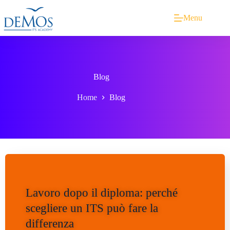
Menu
Blog
Home
Blog
Lavoro dopo il diploma: perché
scegliere un ITS può fare la
differenza